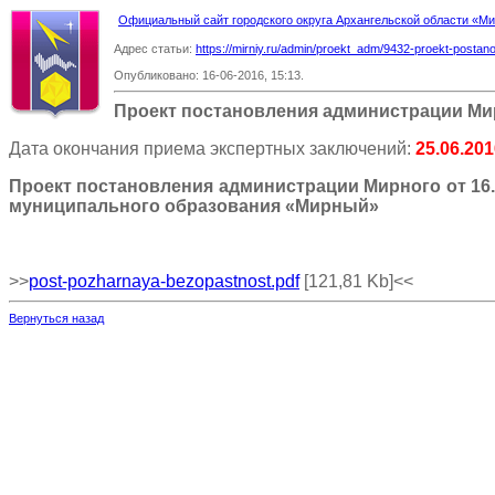
Официальный сайт городского округа Архангельской области «
Адрес статьи:
https://mirniy.ru/admin/proekt_adm/9432-proekt-postano
Опубликовано: 16-06-2016, 15:13.
Проект постановления администрации Ми
Дата окончания приема экспертных заключений:
25.06.201
Проект постановления администрации Мирного от 16.
муниципального образования «Мирный»
>>
post-pozharnaya-bezopastnost.pdf
[121,81 Kb]
<<
Вернуться назад