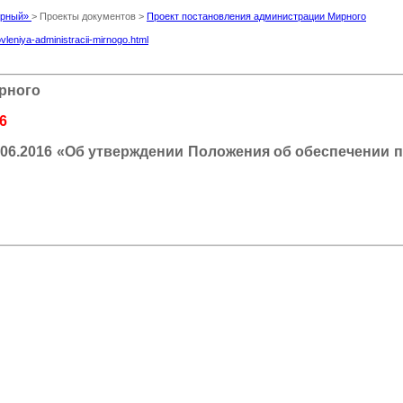
Мирный»
> Проекты документов >
Проект постановления администрации Мирного
vleniya-administracii-mirnogo.html
рного
6
06.2016 «
Об утверждении Положения об обеспечении п