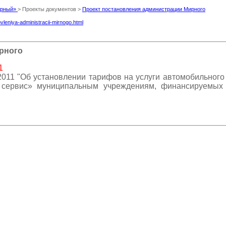
Мирный»
> Проекты документов >
Проект постановления администрации Мирного
vleniya-administracii-mirnogo.html
рного
1
2011 "Об установлении тарифов на услуги автомобильно
сервис» муниципальным учреждениям, финансируемых 